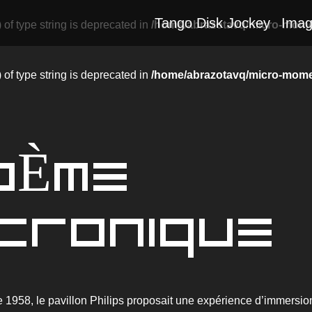
Tango Disk Jockey
Imag
) of type string is deprecated in
/home/abrazotavq/micro-mome
) of type string is deprecated in
/home/abrazotavq/micro-mome
OÈME
CTRONIQUE
e 1958, le pavillon Philips proposait une expérience d’immersion 