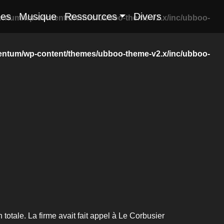
es
Musique
Ressources
Divers
ntum/wp-content/themes/ubboo-theme-v2.x/inc/ubboo-
ntum/wp-content/themes/ubboo-theme-v2.x/inc/ubboo-
totale. La firme avait fait appel à Le Corbusier