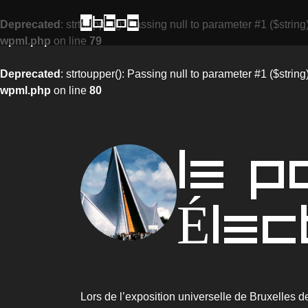
uBbOo
Deprecated
: strtoupper(): Passing null to parameter #1 ($string
wpml.php
on line
79
Deprecated
: strtoupper(): Passing null to parameter #1 ($string
wpml.php
on line
80
LE P
ÉLE
Lors de l’exposition universelle de Bruxelles d