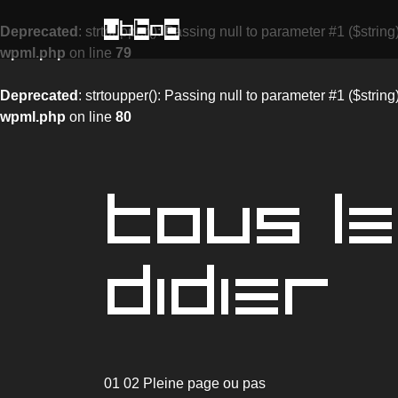
uBbOo
Deprecated
: strtoupper(): Passing null to parameter #1 ($string
wpml.php
on line
79
Deprecated
: strtoupper(): Passing null to parameter #1 ($string
wpml.php
on line
80
TOUS L
DIDIER
01 02 Pleine page ou pas