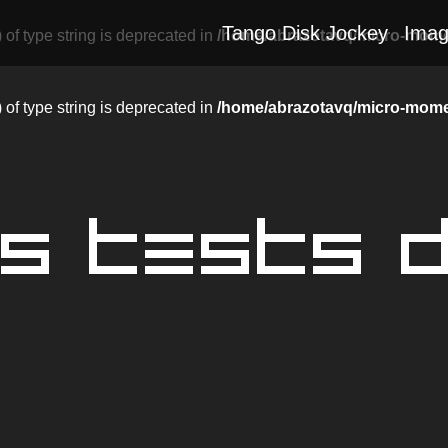
Tango Disk Jockey
Imag
) of type string is deprecated in
/home/abrazotavq/micro-mome
) of type string is deprecated in
/home/abrazotavq/micro-mome
ES TESTS 