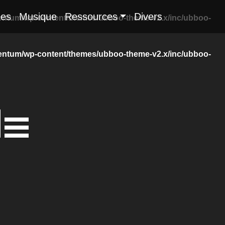
es
Musique
Ressources
Divers
ntum/wp-content/themes/ubboo-theme-v2.x/inc/ubboo-
ntum/wp-content/themes/ubboo-theme-v2.x/inc/ubboo-
DE